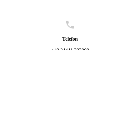
Telefon
+49 34441 392000
Google Maps
https://maps.app.goo.gl/4bFa6dWFAqkkhc1j7